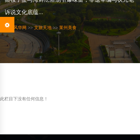
诉说文化底蕴...
莱韵风华网
>>
文旅天地
>>
莱州美食
此栏目下没有任何信息！