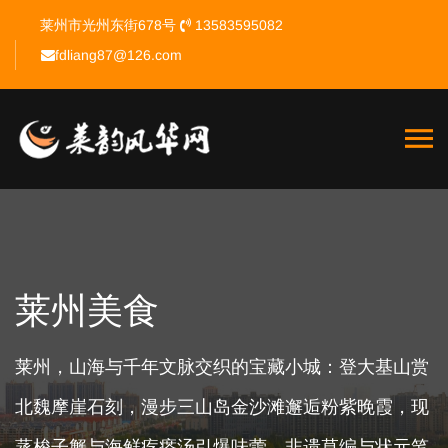
莱州市光州东街678号
13583595082
fdliang87@126.com
莱州美食
莱州，山海与千年文脉交织的宝藏小城：登大基山赏
北魏摩崖石刻，漫步三山岛金沙滩邂逅粉紫晚霞，现
蒸梭子蟹与海鲜疙瘩汤引爆味蕾，非遗草编与状元笔