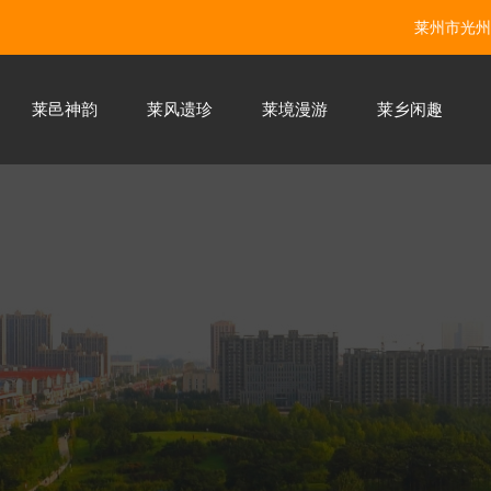
莱州市光州
莱邑神韵
莱风遗珍
莱境漫游
莱乡闲趣