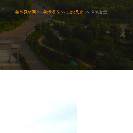
莱韵风华网
>>
莱境漫游
>>
山水风光
>> 浏览文章