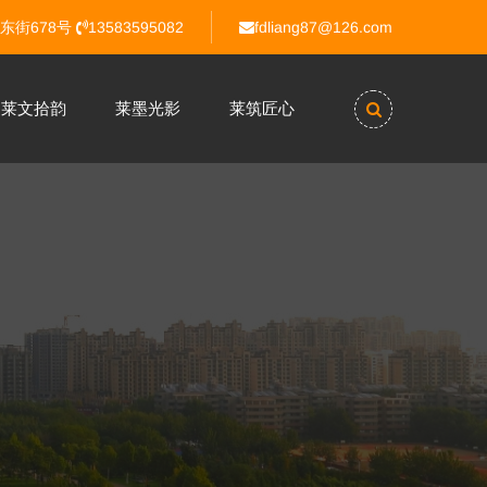
东街678号
13583595082
fdliang87@126.com
莱文拾韵
莱墨光影
莱筑匠心