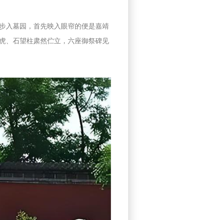
步入墓园，首先映入眼帘的便是嘉靖
虎、石望柱肃然伫立，六座御祭碑见