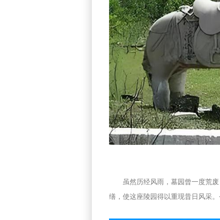
虽然历经风雨，墓园曾一度荒废
缮，使这座陵园得以重现昔日风采。