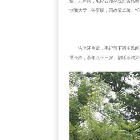
途。九年间，毛纪在翰林院刻苦钻研
渊阁大学士等要职，因政绩卓著、*
告老还乡后，毛纪留下诸多民间
世长辞，享年八十三岁。朝廷追赠太