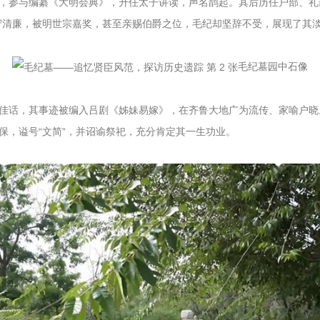
，参与编纂《大明会典》，升任太子讲读，声名鹊起。其后历任户部、礼
守清廉，被明世宗嘉奖，甚至亲赐伯爵之位，毛纪却坚辞不受，展现了其
毛纪墓园中石像
佳话，其事迹被编入吕剧《姊妹易嫁》，在齐鲁大地广为流传、家喻户晓。
保，谥号“文简”，并诏谕祭祀，充分肯定其一生功业。