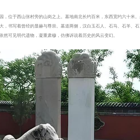
园，位于西山张村旁的山岗之上。墓地南北长约百米，东西宽约六十米。
大，书写着曾经的显赫与尊崇。墓道两侧，汉白玉石人、石马、石羊、石
依然可见明代遗物，凝重肃穆，仿佛诉说着历史的风云变幻。