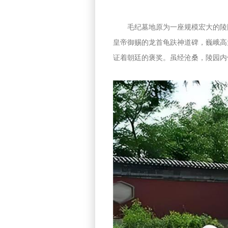
毛纪墓地原为一座规模宏大的陵
皇帝御赐的龙首龟趺神道碑，巍峨高
证着朝廷的褒奖。虽经沧桑，陵园内