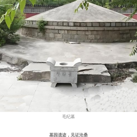
毛纪墓
墓园遗迹，见证沧桑