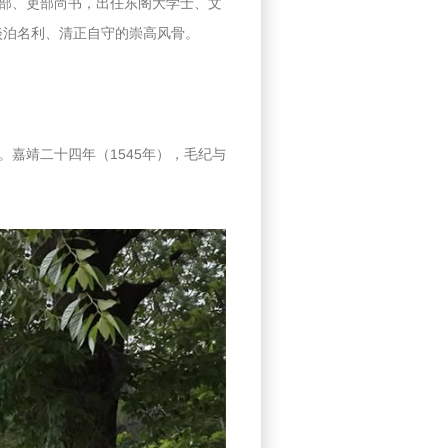
部、吏部尚书，出任东阁大学士、文
淡泊名利、清正自守的崇高风骨。
嘉靖二十四年（1545年），毛纪与