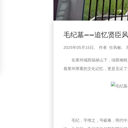
毛纪墓——追忆贤臣
2025年05月15日,
作者 任风敏,
在莱州城西福禄山下，绿荫掩映
着莱州厚重的文化记忆，更是见证了
毛纪，字维之，号砺庵，明代中