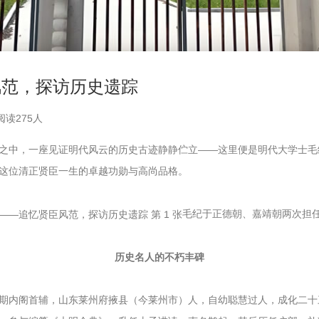
风范，探访历史遗踪
阅读
275
人
之中，一座见证明代风云的历史古迹静静伫立——这里便是明代大学士毛
这位清正贤臣一生的卓越功勋与高尚品格。
毛纪于正德朝、嘉靖朝两次担
历史名人的不朽丰碑
期内阁首辅，山东莱州府掖县（今莱州市）人，自幼聪慧过人，成化二十三