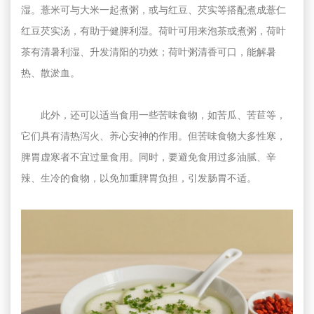
湿。薏米可与大米一起煮粥，或与红豆、芡实等搭配煮成薏仁
红豆芡实汤，有助于健脾利湿。荷叶可用来泡茶或煮粥，荷叶
茶有清暑利湿、升发清阳的功效；荷叶粥清香可口，能解暑
热、散淤血。
此外，还可以适当食用一些苦味食物，如苦瓜、苦苣等，
它们具有清热泻火、养心安神的作用。但苦味食物大多性寒，
脾胃虚寒者不宜过量食用。同时，要避免食用过多油腻、辛
辣、生冷的食物，以免加重脾胃负担，引发肠胃不适。