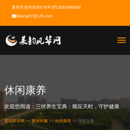
莱州市光州东街678号
13583595082
fdliang87@126.com
休闲康养
欢迎您阅读：三伏养生宝典：顺应天时，守护健康
莱韵风华网
>>
莱乡闲趣
>>
休闲康养
>> 浏览文章